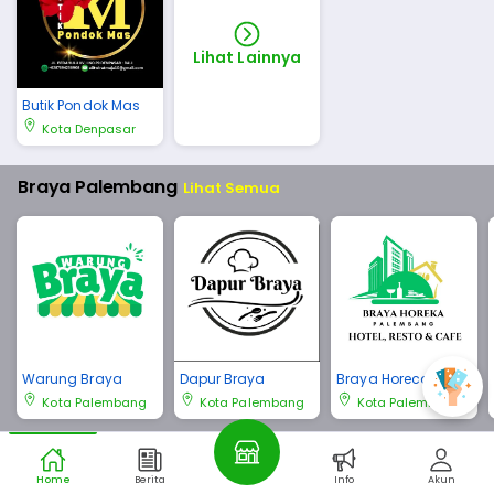
Lihat Lainnya
Butik Pondok Mas
Kota Denpasar
Braya Palembang
Lihat Semua
Warung Braya
Dapur Braya
Braya Horeca Pale
mbang
Kota Palembang
Kota Palembang
Kota Palembang
Braya Bali
Lihat Semua
Home
Berita
Info
Akun