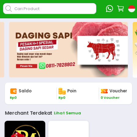
Cari Product
Saldo
Poin
Voucher
Rp
0
Rp
0
0
Voucher
Merchant Terdekat
Lihat Semua