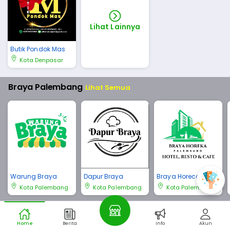
Lihat Lainnya
Butik Pondok Mas
Kota Denpasar
Braya Palembang
Lihat Semua
Warung Braya
Dapur Braya
Braya Horeca Pale
mbang
Kota Palembang
Kota Palembang
Kota Palembang
Braya Bali
Lihat Semua
Home
Berita
Info
Akun