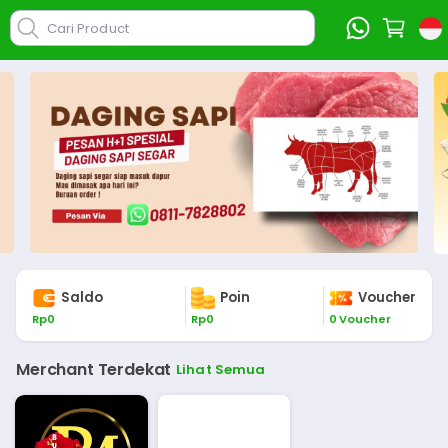
Cari Product
Saldo
Poin
Voucher
Rp
0
Rp
0
0
Voucher
Merchant Terdekat
Lihat Semua