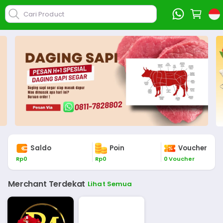
Cari Product
Saldo
Poin
Voucher
Rp
0
Rp
0
0
Voucher
Merchant Terdekat
Lihat Semua