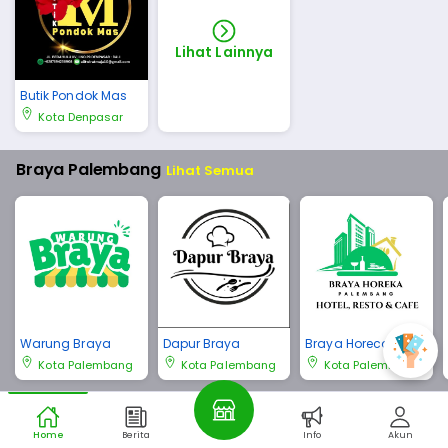
Lihat Lainnya
Butik Pondok Mas
Kota Denpasar
Braya Palembang
Lihat Semua
Warung Braya
Dapur Braya
Braya Horeca Pale
mbang
Kota Palembang
Kota Palembang
Kota Palembang
Braya Bali
Lihat Semua
Home
Berita
Info
Akun