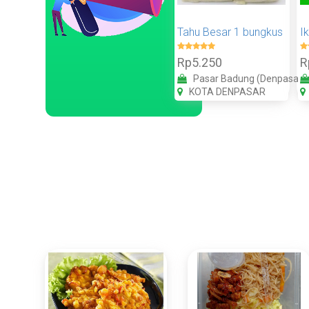
Tahu Besar 1 bungkus
I
Rp5.250
R
Pasar Badung (Denpasar)
KOTA DENPASAR