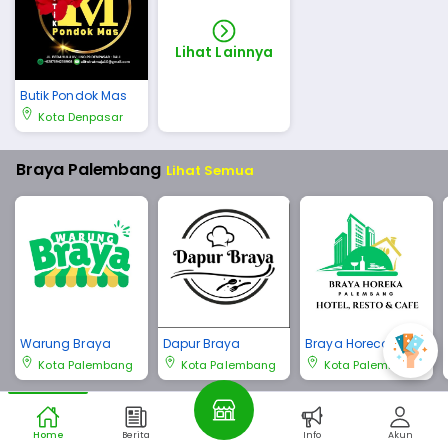
Lihat Lainnya
Butik Pondok Mas
Kota Denpasar
Braya Palembang
Lihat Semua
Warung Braya
Dapur Braya
Braya Horeca Pale
mbang
Kota Palembang
Kota Palembang
Kota Palembang
Braya Bali
Lihat Semua
Home
Berita
Info
Akun