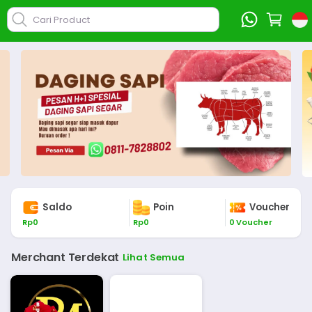
Cari Product
Saldo
Poin
Voucher
Rp
0
Rp
0
0
Voucher
Merchant Terdekat
Lihat Semua