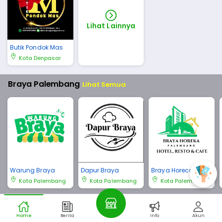
Lihat Lainnya
Butik Pondok Mas
Kota Denpasar
Braya Palembang
Lihat Semua
Warung Braya
Dapur Braya
Braya Horeca Pale
mbang
Kota Palembang
Kota Palembang
Kota Palembang
Braya Bali
Lihat Semua
Home
Berita
Info
Akun