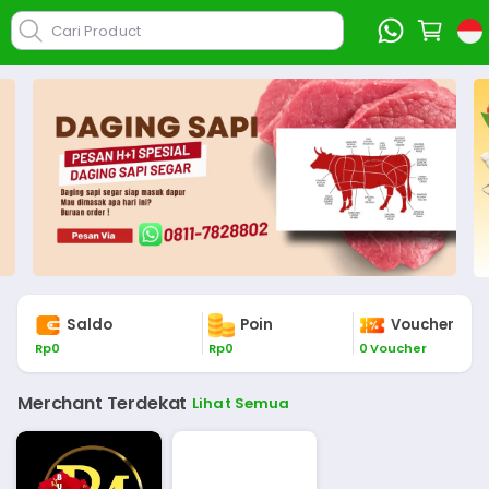
Cari Product
Saldo
Poin
Voucher
Rp
0
Rp
0
0
Voucher
Merchant Terdekat
Lihat Semua