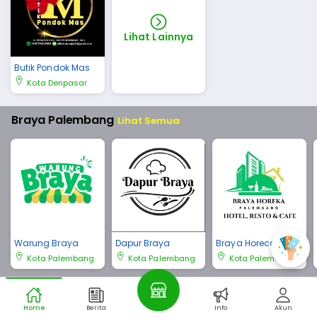
Lihat Lainnya
Butik Pondok Mas
Kota Denpasar
Braya Palembang
Lihat Semua
Warung Braya
Dapur Braya
Braya Horeca Pale
mbang
Kota Palembang
Kota Palembang
Kota Palembang
Braya Bali
Lihat Semua
Home
Berita
Info
Akun