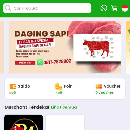
Cari Product
Saldo
Poin
Voucher
Rp
0
Rp
0
0
Voucher
Merchant Terdekat
Lihat Semua