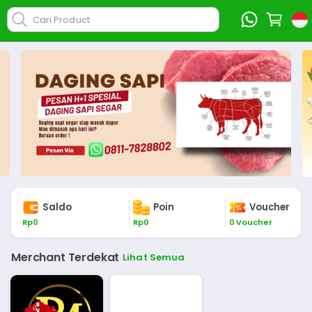
Cari Product
Saldo
Poin
Voucher
Rp
0
Rp
0
0
Voucher
Merchant Terdekat
Lihat Semua