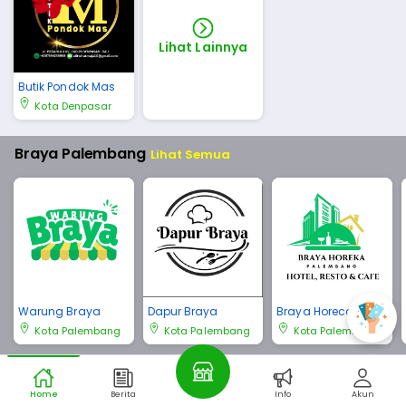
Lihat Lainnya
Butik Pondok Mas
Kota Denpasar
Braya Palembang
Lihat Semua
Warung Braya
Dapur Braya
Braya Horeca Pale
mbang
Kota Palembang
Kota Palembang
Kota Palembang
Braya Bali
Lihat Semua
Home
Berita
Info
Akun