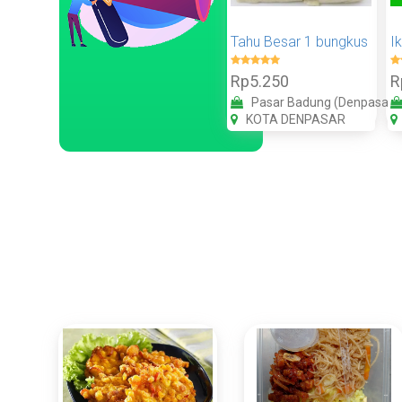
Tahu Besar 1 bungkus
I
Rp5.250
R
Pasar Badung (Denpasar)
KOTA DENPASAR