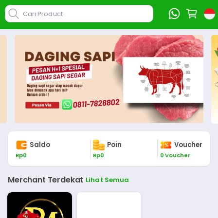
Cari Product
Saldo
Poin
Voucher
Rp
0
Rp
0
0
Voucher
Merchant Terdekat
Lihat Semua