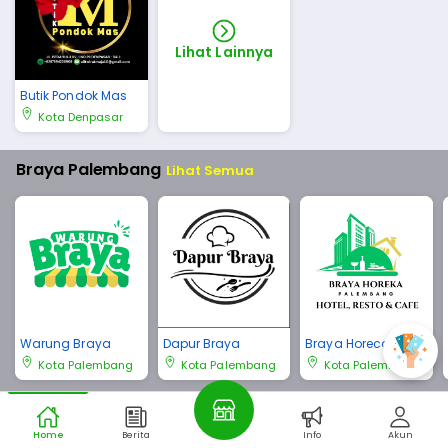
Lihat Lainnya
Butik Pondok Mas
Kota Denpasar
Braya Palembang
Lihat Semua
Warung Braya
Dapur Braya
Braya Horeca Pale
mbang
Kota Palembang
Kota Palembang
Kota Palembang
Braya Bali
Lihat Semua
Home
Berita
Info
Akun