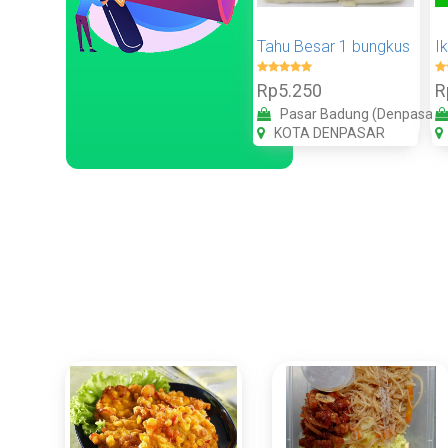
Tahu Besar 1 bungkus
I
Rp5.250
R
Pasar Badung (Denpasar)
KOTA DENPASAR