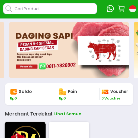
Cari Product
Saldo
Poin
Voucher
Rp
0
Rp
0
0
Voucher
Merchant Terdekat
Lihat Semua