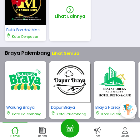
Lihat Lainnya
Butik Pondok Mas
Kota Denpasar
Braya Palembang
Lihat Semua
Warung Braya
Dapur Braya
Braya Horeca Pale
mbang
Kota Palembang
Kota Palembang
Kota Palembang
Braya Bali
Lihat Semua
Home
Berita
Info
Akun