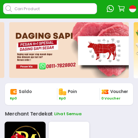
Cari Product
Saldo
Poin
Voucher
Rp
0
Rp
0
0
Voucher
Merchant Terdekat
Lihat Semua