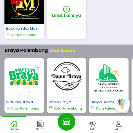
Lihat Lainnya
Butik Pondok Mas
Kota Denpasar
Braya Palembang
Lihat Semua
Warung Braya
Dapur Braya
Braya Horeca Pale
mbang
Kota Palembang
Kota Palembang
Kota Palembang
Braya Bali
Lihat Semua
Home
Berita
Info
Akun