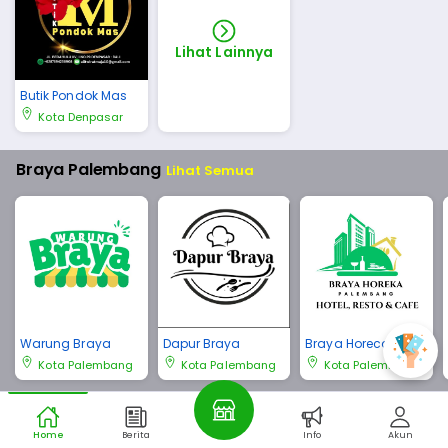
Lihat Lainnya
Butik Pondok Mas
Kota Denpasar
Braya Palembang
Lihat Semua
Warung Braya
Dapur Braya
Braya Horeca Pale
mbang
Kota Palembang
Kota Palembang
Kota Palembang
Braya Bali
Lihat Semua
Home
Berita
Info
Akun