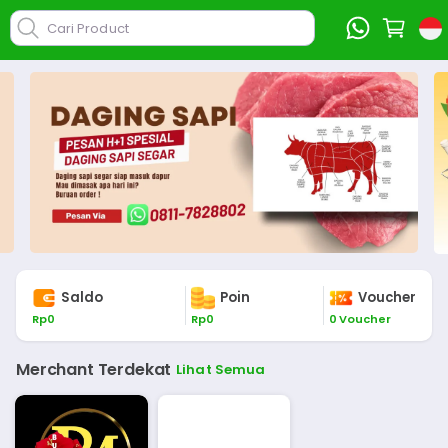
Cari Product
Saldo
Poin
Voucher
Rp
0
Rp
0
0
Voucher
Merchant Terdekat
Lihat Semua