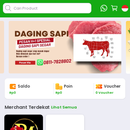
Cari Product
Saldo
Poin
Voucher
Rp
0
Rp
0
0
Voucher
Merchant Terdekat
Lihat Semua