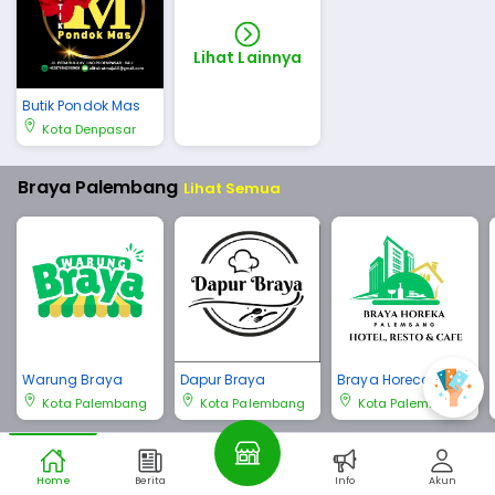
Lihat Lainnya
Butik Pondok Mas
Kota Denpasar
Braya Palembang
Lihat Semua
Warung Braya
Dapur Braya
Braya Horeca Pale
mbang
Kota Palembang
Kota Palembang
Kota Palembang
Braya Bali
Lihat Semua
Home
Berita
Info
Akun