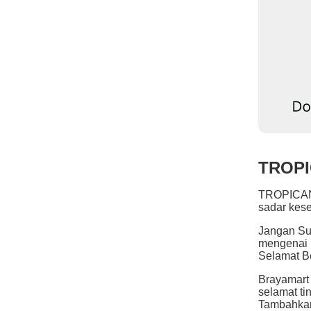
TROPI
TROPICANA
sadar kese
Jangan Su
mengenai 
Selamat B
Brayamart
selamat ti
Tambahkan 