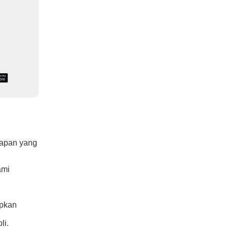
rapan yang
ami
apkan
li.