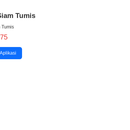
Siam Tumis
 Tumis
875
 Aplikasi