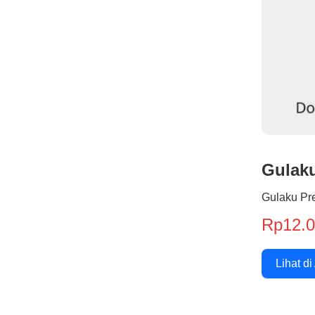
Gulak
Gulaku Pr
Rp12.
Lihat di