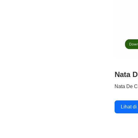
Nata D
Nata De C
Lihat di