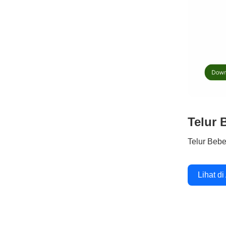
Telur 
Telur Beb
Lihat di