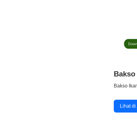
Bakso 
Bakso Ika
Lihat di